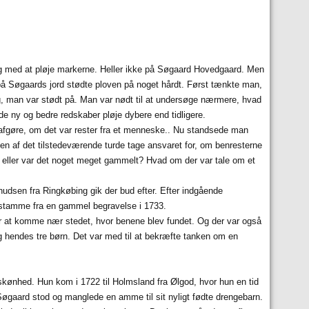
ang med at pløje markerne. Heller ikke på Søgaard Hovedgaard. Men
å Søgaards jord stødte ploven på noget hårdt. Først tænkte man,
 sig, man var stødt på. Man var nødt til at undersøge nærmere, hvad
e ny og bedre redskaber pløje dybere end tidligere.
at afgøre, om det var rester fra et menneske.. Nu standsede man
en af det tilstedeværende turde tage ansvaret for, om benresterne
en, eller var det noget meget gammelt? Hvad om der var tale om et
udsen fra Ringkøbing gik der bud efter. Efter indgående
stamme fra en gammel begravelse i 1733.
 at komme nær stedet, hvor benene blev fundet. Og der var også
og hendes tre børn. Det var med til at bekræfte tanken om en
kønhed. Hun kom i 1722 til Holmsland fra Ølgod, hvor hun en tid
Søgaard stod og manglede en amme til sit nyligt fødte drengebarn.