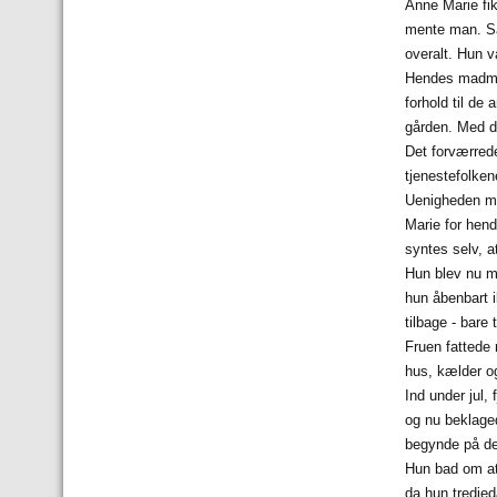
Anne Marie fik
mente man. Så
overalt. Hun v
Hendes madmor,
forhold til de
gården. Med de
Det forværrede
tjenestefolken
Uenigheden mel
Marie for hen
syntes selv, a
Hun blev nu me
hun åbenbart i
tilbage - bare 
Fruen fattede 
hus, kælder og 
Ind under jul,
og nu beklaged
begynde på det
Hun bad om at 
da hun tredjed