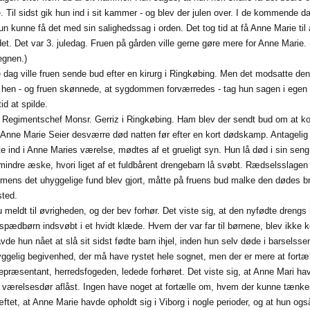
 Til sidst gik hun ind i sit kammer - og blev der julen over. I de kommende dage
n kunne få det med sin salighedssag i orden. Det tog tid at få Anne Marie til 
 det. Det var 3. juledag. Fruen på gården ville gerne gøre mere for Anne Marie. 
egnen.)
ag ville fruen sende bud efter en kirurg i Ringkøbing. Men det modsatte den
g hen - og fruen skønnede, at sygdommen forværredes - tag hun sagen i egen 
id at spilde.
var Regimentschef Monsr. Gerriz i Ringkøbing. Ham blev der sendt bud om at
 Anne Marie Seier desværre død natten før efter en kort dødskamp. Antagelig 
e ind i Anne Maries værelse, mødtes af et grueligt syn. Hun lå død i sin seng
indre æske, hvori liget af et fuldbårent drengebarn lå svøbt. Rædselsslagen l
, mens det uhyggelige fund blev gjort, måtte på fruens bud malke den dødes br
sted.
 meldt til øvrigheden, og der bev forhør. Det viste sig, at den nyfødte drengs
pædbørn indsvøbt i et hvidt klæde. Hvem der var far til børnene, blev ikke k
vde hun nået at slå sit sidst fødte barn ihjel, inden hun selv døde i barselsse
ggelig begivenhed, der må have rystet hele sognet, men der er mere at fortæl
epræsentant, herredsfogeden, ledede forhøret. Det viste sig, at Anne Mari h
 værelsesdør aflåst. Ingen have noget at fortælle om, hvem der kunne tænkes 
ftet, at Anne Marie havde opholdt sig i Viborg i nogle perioder, og at hun og