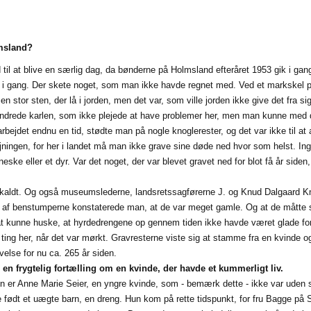
msland?
 til at blive en særlig dag, da bønderne på Holmsland efteråret 1953 gik i g
t i gang. Der skete noget, som man ikke havde regnet med. Ved et markskel p
 en stor sten, der lå i jorden, men det var, som ville jorden ikke give det fra
undrede karlen, som ikke plejede at have problemer her, men man kunne med d
arbejdet endnu en tid, stødte man på nogle knoglerester, og det var ikke til 
ingen, for her i landet må man ikke grave sine døde ned hvor som helst. Ing
neske eller et dyr. Var det noget, der var blevet gravet ned for blot få år sid
tilkaldt. Og også museumslederne, landsretssagførerne J. og Knud Dalgaard Kn
 af benstumperne konstaterede man, at de var meget gamle. Og at de måtte 
t kunne huske, at hyrdedrengene op gennem tiden ikke havde været glade for
 ting her, når det var mørkt. Gravresterne viste sig at stamme fra en kvinde 
else for nu ca. 265 år siden.
en frygtelig fortælling om en kvinde, der havde et kummerligt liv.
 er Anne Marie Seier, en yngre kvinde, som - bemærk dette - ikke var uden s
 født et uægte barn, en dreng. Hun kom på rette tidspunkt, for fru Bagge på 