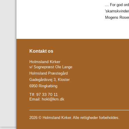
… For god orde
'skarnskvinden
Mogens Rosenk
Kontakt os
Holmsland Kirker
v/ Sognepræst Ole Lange
Holmsland Præstegård
Gadegårdsvej 3, Kloster
6950 Ringkøbing
Tlf: 97 33 70 11
Email:
hokl@km.dk
2026 © Holmsland Kirker. Alle rettigheder forbeholdes.