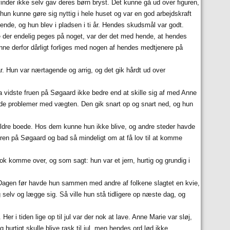
nder ikke selv gav deres børn bryst. Det kunne gå ud over figuren,
kunne gøre sig nyttig i hele huset og var en god arbejdskraft
ende, og hun blev i pladsen i ti år. Hendes skudsmål var godt.
e der endelig peges på noget, var der det med hende, at hendes
kunne derfor dårligt forliges med nogen af hendes medtjenere på
r. Hun var nærtagende og arrig, og det gik hårdt ud over
Da vidste fruen på Søgaard ikke bedre end at skille sig af med Anne
de problemer med vægten. Den gik snart op og snart ned, og hun
rældre boede. Hos dem kunne hun ikke blive, og andre steder havde
ren på Søgaard og bad så mindeligt om at få lov til at komme
ok komme over, og som sagt: hun var et jern, hurtig og grundig i
k. Dagen før havde hun sammen med andre af folkene slagtet en kvie,
g selv og lægge sig. Så ville hun stå tidligere op næste dag, og
 i tiden lige op til jul var der nok at lave. Anne Marie var sløj,
hurtigt skulle blive rask til jul, men hendes ord lød ikke