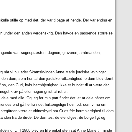
kulle stille op med det, der var tilbage af hende. Der var endnu en
n under den anden verdenskrig. Den havde en passende størrelse
ltagende var: sognepræsten, degnen, graveren, amtmanden,
. Og når vi nu lader Skarnskvinden Anne Marie jordiske levninger
t ved den dom, som hun af den jordiske retfærdighed fordum blev dømt
 os, den Gud, hvis barmhjertighed ikke er bundet til at være der,
noget krav på eller nogen gnist af ret til.
 dele med alle. Og jeg for min part finder det let at dele håbet om
hendes end gå herfra i det forfængelige hovmod, som vi nu om
 kirkegården være et vidnesbyrd om Guds frie barmhjertighed til dom
standen fra de døde. De dømtes, de elendiges, de borgerligt og
eling. … I 1988 blev en lille enkel sten sat Anne Marie til minde