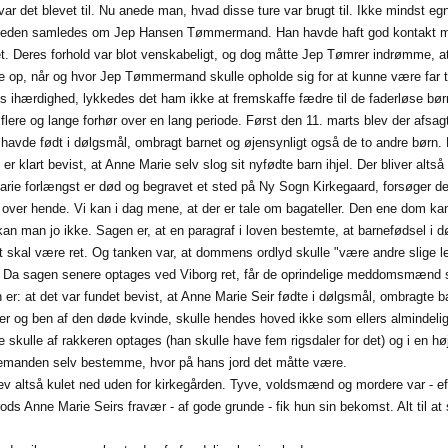
 var det blevet til. Nu anede man, hvad disse ture var brugt til. Ikke mindst e
en samledes om Jep Hansen Tømmermand. Han havde haft god kontakt med 
et. Deres forhold var blot venskabeligt, og dog måtte Jep Tømrer indrømme, 
e op, når og hvor Jep Tømmermand skulle opholde sig for at kunne være far 
ns ihærdighed, lykkedes det ham ikke at fremskaffe fædre til de faderløse 
 flere og lange forhør over en lang periode. Først den 11. marts blev der a
havde født i dølgsmål, ombragt barnet og øjensynligt også de to andre børn.
 er klart bevist, at Anne Marie selv slog sit nyfødte barn ihjel. Der bliver alt
rie forlængst er død og begravet et sted på Ny Sogn Kirkegaard, forsøger d
over hende. Vi kan i dag mene, at der er tale om bagateller. Den ene dom kan
an man jo ikke. Sagen er, at en paragraf i loven bestemte, at barnefødsel i d
t skal være ret. Og tanken var, at dommens ordlyd skulle "være andre slige let
 Da sagen senere optages ved Viborg ret, får de oprindelige meddomsmænd sto
n er: at det var fundet bevist, at Anne Marie Seir fødte i dølgsmål, ombragte
r og ben af den døde kvinde, skulle hendes hoved ikke som ellers almindelig
skulle af rakkeren optages (han skulle have fem rigsdaler for det) og i en 
emanden selv bestemme, hvor på hans jord det måtte være.
v altså kulet ned uden for kirkegården. Tyve, voldsmænd og mordere var - efter
Trods Anne Marie Seirs fravær - af gode grunde - fik hun sin bekomst. Alt til 