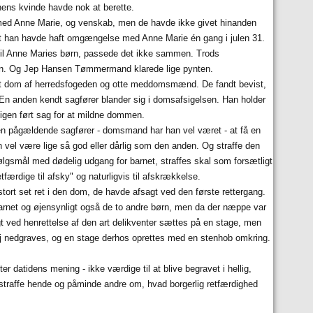
gnens kvinde havde nok at berette.
Anne Marie, og venskab, men de havde ikke givet hinanden
at han havde haft omgængelse med Anne Marie én gang i julen 31.
til Anne Maries børn, passede det ikke sammen. Trods
børn. Og Jep Hansen Tømmermand klarede lige pynten.
fsagt dom af herredsfogeden og otte meddomsmænd. De fandt bevist,
 En anden kendt sagfører blander sig i domsafsigelsen. Han holder
så igen ført sag for at mildne dommen.
en pågældende sagfører - domsmand har han vel været - at få en
 vel være lige så god eller dårlig som den anden. Og straffe den
ølgsmål med dødelig udgang for barnet, straffes skal som forsætligt
færdige til afsky" og naturligvis til afskrækkelse.
rt set ret i den dom, de havde afsagt ved den første rettergang.
 barnet og øjensynligt også de to andre børn, men da der næppe var
t ved henrettelse af den art delikventer sættes på en stage, men
høj nedgraves, og en stage derhos oprettes med en stenhob omkring.
 datidens mening - ikke værdige til at blive begravet i hellig,
at straffe hende og påminde andre om, hvad borgerlig retfærdighed