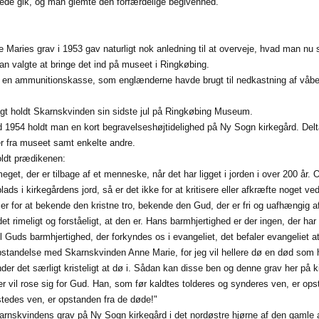
rede gik, og man glemte den forfærdelige begivenhed.
 Maries grav i 1953 gav naturligt nok anledning til at overveje, hvad man nu s
 man valgte at bringe det ind på museet i Ringkøbing.
 en ammunitionskasse, som englænderne havde brugt til nedkastning af våbe
gt holdt Skarnskvinden sin sidste jul på Ringkøbing Museum.
d 1954 holdt man en kort begravelseshøjtidelighed på Ny Sogn kirkegård. De
r fra museet samt enkelte andre.
ldt prædikenen:
meget, der er tilbage af et menneske, når det har ligget i jorden i over 200 år
plads i kirkegårdens jord, så er det ikke for at kritisere eller afkræfte noge
r for at bekende den kristne tro, bekende den Gud, der er fri og uafhængig af
det rimeligt og forståeligt, at den er. Hans barmhjertighed er der ingen, der har 
l Guds barmhjertighed, der forkyndes os i evangeliet, det befaler evangeliet at
pstandelse med Skarnskvinden Anne Marie, for jeg vil hellere dø en død som 
der det særligt kristeligt at dø i. Sådan kan disse ben og denne grav her på
der vil rose sig for Gud. Han, som før kaldtes tolderes og synderes ven, er op
astedes ven, er opstanden fra de døde!"
nskvindens grav på Ny Sogn kirkegård i det nordøstre hjørne af den gamle afd