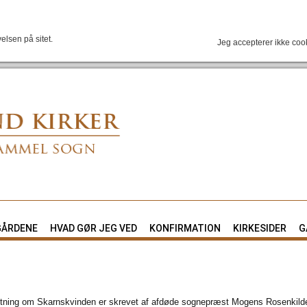
elsen på sitet.
Jeg accepterer ikke coo
GÅRDENE
HVAD GØR JEG VED
KONFIRMATION
KIRKESIDER
G
tning om Skarnskvinden er skrevet af afdøde sognepræst Mogens Rosenkilde 