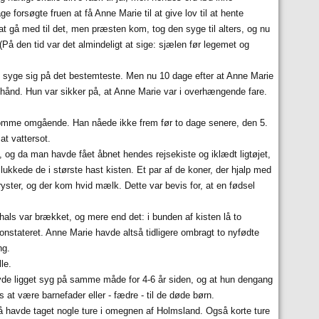
 forsøgte fruen at få Anne Marie til at give lov til at hente
at gå med til det, men præsten kom, tog den syge til alters, og nu
(På den tid var det almindeligt at sige: sjælen før legemet og
 syge sig på det bestemteste. Men nu 10 dage efter at Anne Marie
hånd. Hun var sikker på, at Anne Marie var i overhængende fare.
 komme omgående. Han nåede ikke frem før to dage senere, den 5.
at vattersot.
, og da man havde fået åbnet hendes rejsekiste og iklædt ligtøjet,
ukkede de i største hast kisten. Et par af de koner, der hjalp med
yster, og der kom hvid mælk. Dette var bevis for, at en fødsel
 hals var brækket, og mere end det: i bunden af kisten lå to
onstateret. Anne Marie havde altså tidligere ombragt to nyfødte
ng.
le.
avde ligget syg på samme måde for 4-6 år siden, og at hun dengang
at være barnefader eller - fædre - til de døde børn.
så havde taget nogle ture i omegnen af Holmsland. Også korte ture