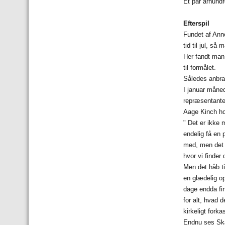
Et par århund
Efterspil
Fundet af Anne
tid til jul, så
Her fandt man
til formålet.
Således anbra
I januar måne
repræsentante
Aage Kinch ho
" Det er ikke 
endelig få en 
med, men det e
hvor vi finder 
Men det håb ti
en glædelig o
dage endda fin
for alt, hvad 
kirkeligt fork
Endnu ses Skar