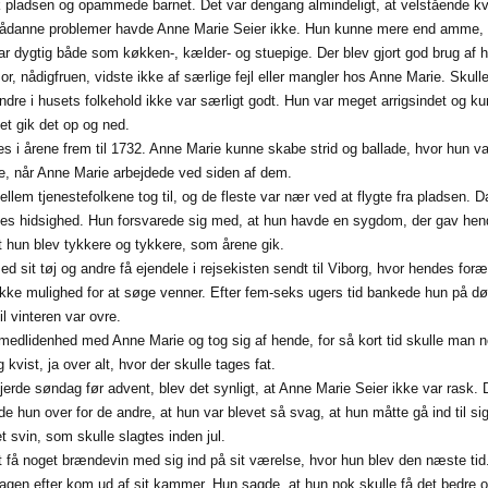
 pladsen og opammede barnet. Det var dengang almindeligt, at velstående kvi
danne problemer havde Anne Marie Seier ikke. Hun kunne mere end amme, hun 
ar dygtig både som køkken-, kælder- og stuepige. Der blev gjort god brug af h
 nådigfruen, vidste ikke af særlige fejl eller mangler hos Anne Marie. Skull
 andre i husets folkehold ikke var særligt godt. Hun var meget arrigsindet og 
t gik det op og ned.
s i årene frem til 1732. Anne Marie kunne skabe strid og ballade, hvor hun va
e, når Anne Marie arbejdede ved siden af dem.
lem tjenestefolkene tog til, og de fleste var nær ved at flygte fra pladsen. 
des hidsighed. Hun forsvarede sig med, at hun havde en sygdom, der gav hen
t hun blev tykkere og tykkere, som årene gik.
d sit tøj og andre få ejendele i rejsekisten sendt til Viborg, hvor hendes fo
kke mulighed for at søge venner. Efter fem-seks ugers tid bankede hun på dø
til vinteren var ovre.
medlidenhed med Anne Marie og tog sig af hende, for så kort tid skulle man n
kvist, ja over alt, hvor der skulle tages fat.
 fjerde søndag før advent, blev det synligt, at Anne Marie Seier ikke var ras
e hun over for de andre, at hun var blevet så svag, at hun måtte gå ind til si
 svin, som skulle slagtes inden jul.
få noget brændevin med sig ind på sit værelse, hvor hun blev den næste tid. Her
agen efter kom ud af sit kammer. Hun sagde, at hun nok skulle få det bedre og 