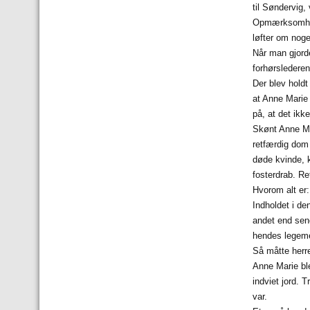
til Søndervig,
Opmærksomhed
løfter om nog
Når man gjord
forhørsledere
Der blev holdt
at Anne Marie 
på, at det ikke
Skønt Anne Ma
retfærdig dom 
døde kvinde, k
fosterdrab. Re
Hvorom alt er:
Indholdet i de
andet end sene
hendes legeme 
Så måtte herr
Anne Marie ble
indviet jord. 
var.