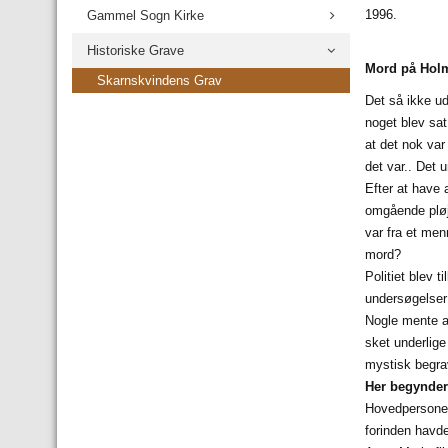
1996.
Gammel Sogn Kirke
Historiske Grave
Mord på Hol
Skarnskvindens Grav
Det så ikke ud
noget blev sa
at det nok var
det var.. Det 
Efter at have 
omgående pløjn
var fra et men
mord?
Politiet blev 
undersøgelser
Nogle mente a
sket underlige
mystisk begrav
Her begynder 
Hovedpersonen
forinden havde