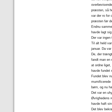
overbevisende.
præsten, så hu
var der ro for
præsten før d
Endnu samme d
havde lagt si
Der var ingen t
Til alt held 
januar. Da var
De, der trængt
fandt man en m
at ordne liget
havde fundet 
Fundet blev nu
mumificerede s
børn, og nu ha
Det var en uhy
Øvrighedens r
havde haft sin
Det blev bekræ