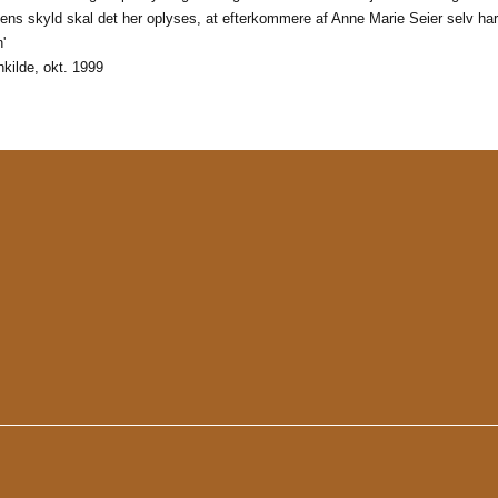
ns skyld skal det her oplyses, at efterkommere af Anne Marie Seier selv har m
'
ilde, okt. 1999